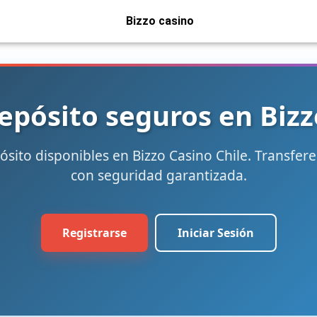
Bizzo casino
pósito seguros en Bizz
to disponibles en Bizzo Casino Chile. Transferenci
con seguridad garantizada.
Registrarse
Iniciar Sesión