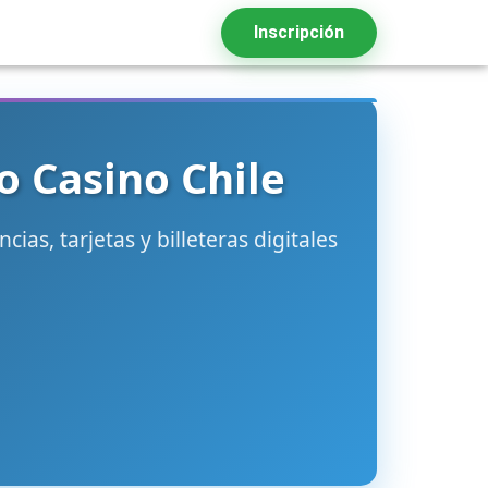
Inscripción
o Casino Chile
as, tarjetas y billeteras digitales