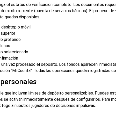
nga el estatus de verificación completo. Los documentos requer
micilio reciente (cuenta de servicios básicos). El proceso de v
to quedan disponibles.
e desktop o móvil
 superior
do preferido
ilenos
go seleccionado
nfirmación
il una vez procesado el depósito. Los fondos aparecen inmediat
 sección “Mi Cuenta”. Todas las operaciones quedan registradas c
 personales
 que incluyen límites de depósito personalizables. Puedes esta
s se activan inmediatamente después de configurarlos. Para mod
otege a nuestros jugadores de decisiones impulsivas.