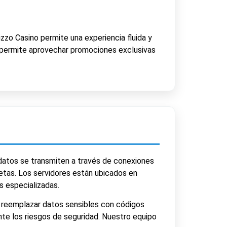
izzo Casino permite una experiencia fluida y
n permite aprovechar promociones exclusivas
 datos se transmiten a través de conexiones
etas. Los servidores están ubicados en
s especializadas.
a reemplazar datos sensibles con códigos
te los riesgos de seguridad. Nuestro equipo