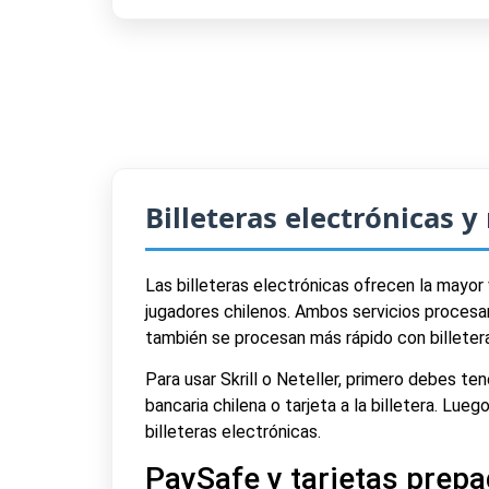
Billeteras electrónicas y
Las billeteras electrónicas ofrecen la mayor
jugadores chilenos. Ambos servicios proces
también se procesan más rápido con billetera
Para usar Skrill o Neteller, primero debes te
bancaria chilena o tarjeta a la billetera. Lu
billeteras electrónicas.
PaySafe y tarjetas prep