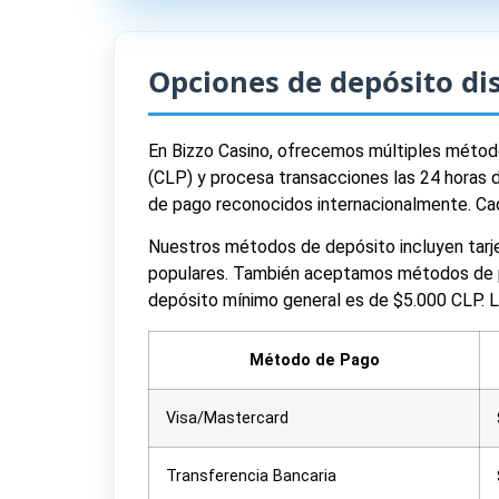
Opciones de depósito di
En Bizzo Casino, ofrecemos múltiples métod
(CLP) y procesa transacciones las 24 horas 
de pago reconocidos internacionalmente. Ca
Nuestros métodos de depósito incluyen tarjet
populares. También aceptamos métodos de pa
depósito mínimo general es de $5.000 CLP. Lo
Método de Pago
Visa/Mastercard
Transferencia Bancaria