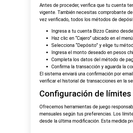
Antes de proceder, verifica que tu cuenta te
vigente. También necesitas comprobante de do
vez verificado, todos los métodos de depósi
Ingresa a tu cuenta Bizzo Casino desd
Haz clic en “Cajero” ubicado en el menú
Selecciona “Depósito” y elige tu méto
Ingresa el monto deseado en pesos ch
Completa los datos del método de pa
Confirma la transacción y aguarda la co
El sistema enviará una confirmación por ema
verificar el historial de transacciones en la
Configuración de límites
Ofrecemos herramientas de juego responsable
mensuales según tus preferencias. Los límite
desde la última modificación. Esta medida pr