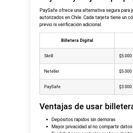
PaySafe ofrece una alternativa segura para j
autorizados en Chile. Cada tarjeta tiene un c
previo ni verificación adicional.
Billetera Digital
Skrill
$5.000
Neteller
$5.000
PaySafe
$3.000
Ventajas de usar billeter
Depósitos rápidos sin demoras
Mayor privacidad al no compartir datos