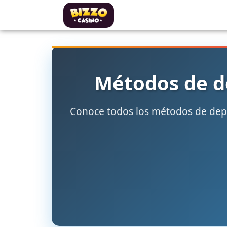
Métodos de de
Conoce todos los métodos de depósi