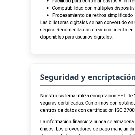
Facilidad para controlar gastos y límite
Compatibilidad con múltiples dispositi
Procesamiento de retiros simplificado
Las billeteras digitales se han convertido en
segura. Recomendamos crear una cuenta en al
disponibles para usuarios digitales.
Seguridad y encriptació
Nuestro sistema utiliza encriptación SSL de 
seguras certificadas. Cumplimos con estánda
centros de datos con certificación ISO 2700
La información financiera nunca se almacena 
únicos. Los proveedores de pago manejan dir