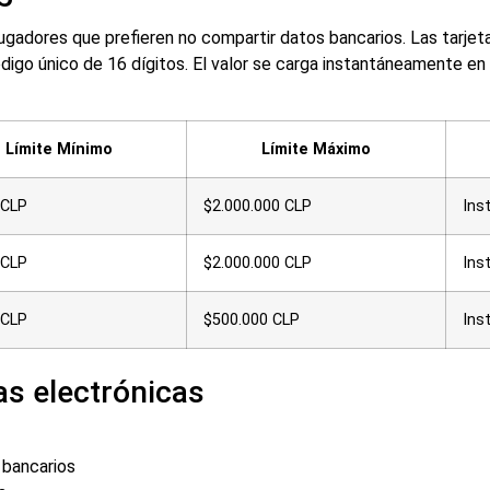
ugadores que prefieren no compartir datos bancarios. Las tarje
ódigo único de 16 dígitos. El valor se carga instantáneamente en
Límite Mínimo
Límite Máximo
 CLP
$2.000.000 CLP
Ins
 CLP
$2.000.000 CLP
Ins
 CLP
$500.000 CLP
Ins
as electrónicas
 bancarios