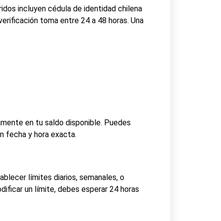
idos incluyen cédula de identidad chilena
erificación toma entre 24 a 48 horas. Una
amente en tu saldo disponible. Puedes
on fecha y hora exacta.
blecer límites diarios, semanales, o
ificar un límite, debes esperar 24 horas